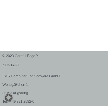
© 2023 Careful Edge X
KONTAKT
C&S Computer und Software GmbH
Wolfsgäßchen 1
86153 Augsburg
Tel. + 49 821 2582-0